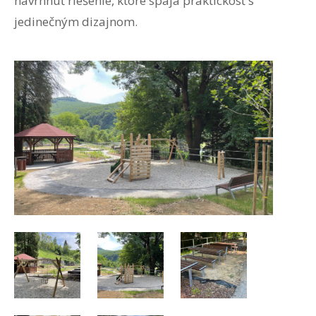
navrhnúť riešenie, ktoré spája praktickosť s
jedinečným dizajnom.