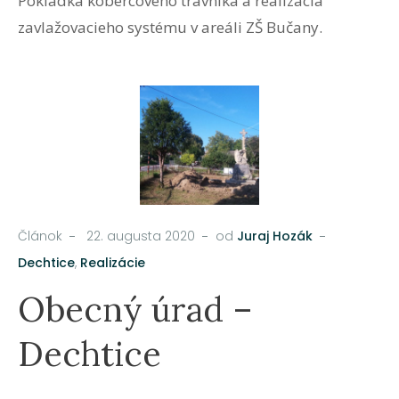
Pokládka kobercového trávnika a realizácia
zavlažovacieho systému v areáli ZŠ Bučany.
Článok
22. augusta 2020
od
Juraj Hozák
Dechtice
,
Realizácie
Obecný úrad –
Dechtice