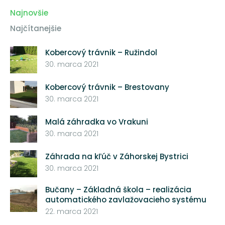
Najnovšie
Najčítanejšie
Kobercový trávnik – Ružindol
30. marca 2021
Kobercový trávnik – Brestovany
30. marca 2021
Malá záhradka vo Vrakuni
30. marca 2021
Záhrada na kľúč v Záhorskej Bystrici
30. marca 2021
Bučany – Základná škola – realizácia
automatického zavlažovacieho systému
22. marca 2021