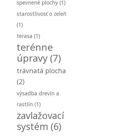
spevnené plochy
(1)
starostlivosť o zeleň
(1)
terasa
(1)
terénne
úpravy
(7)
trávnatá plocha
(2)
výsadba drevín a
rastlín
(1)
zavlažovací
systém
(6)