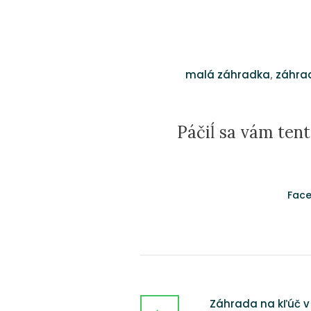
,
malá záhradka
záhra
Páčiĺ sa vám tent
Fac
Záhrada na kľúč v