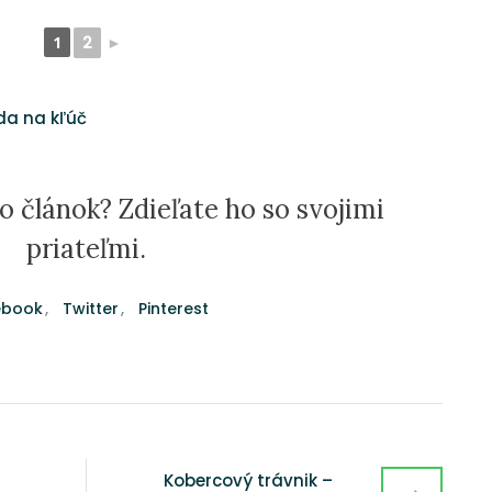
1
2
►
da na kľúč
o článok? Zdieľate ho so svojimi
priateľmi.
ebook
Twitter
Pinterest
Kobercový trávnik –