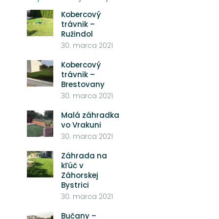
Kobercový
trávnik –
Ružindol
30. marca 2021
Kobercový
trávnik –
Brestovany
30. marca 2021
Malá záhradka
vo Vrakuni
30. marca 2021
Záhrada na
kľúč v
Záhorskej
Bystrici
30. marca 2021
Bučany –