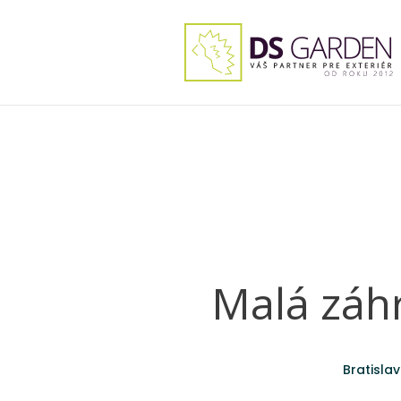
Malá záh
Bratisla