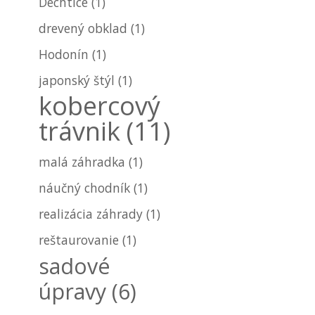
Dechtice
(1)
drevený obklad
(1)
Hodonín
(1)
japonský štýl
(1)
kobercový
trávnik
(11)
malá záhradka
(1)
náučný chodník
(1)
realizácia záhrady
(1)
reštaurovanie
(1)
sadové
úpravy
(6)