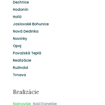
Dechtice
Hodonín
Holíč
Jaslovské Bohunice
Nová Dedinka
Novinky
Opoj
Považská Teplá
Realizácie
Ružindol
Trnava
Realizácie
Najnovšie
Najčítanejšie