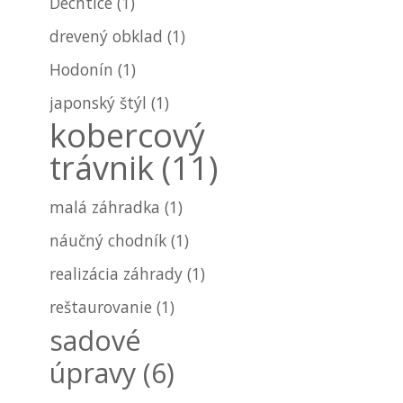
Dechtice
(1)
drevený obklad
(1)
Hodonín
(1)
japonský štýl
(1)
kobercový
trávnik
(11)
malá záhradka
(1)
náučný chodník
(1)
realizácia záhrady
(1)
reštaurovanie
(1)
sadové
úpravy
(6)