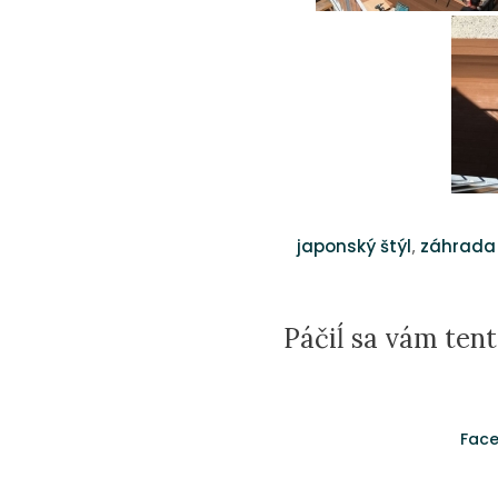
,
japonský štýl
záhrada 
Páčiĺ sa vám tent
Fac