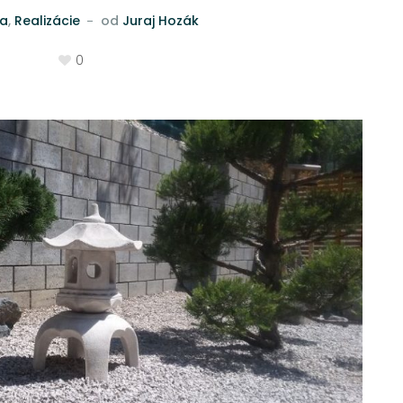
va
,
Realizácie
od
Juraj Hozák
0