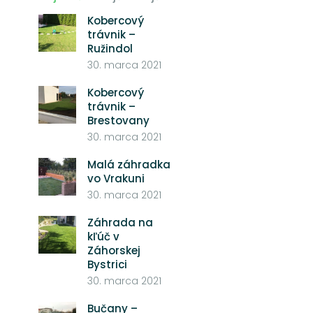
Kobercový
trávnik –
Ružindol
30. marca 2021
Kobercový
trávnik –
Brestovany
30. marca 2021
Malá záhradka
vo Vrakuni
30. marca 2021
Záhrada na
kľúč v
Záhorskej
Bystrici
30. marca 2021
Bučany –