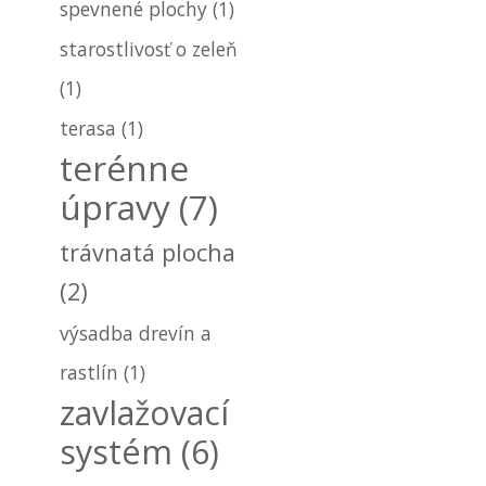
spevnené plochy
(1)
starostlivosť o zeleň
(1)
terasa
(1)
terénne
úpravy
(7)
trávnatá plocha
(2)
výsadba drevín a
rastlín
(1)
zavlažovací
systém
(6)