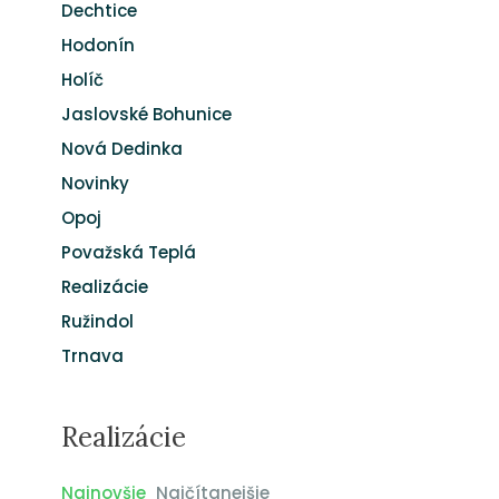
Dechtice
Hodonín
Holíč
Jaslovské Bohunice
Nová Dedinka
Novinky
Opoj
Považská Teplá
Realizácie
Ružindol
Trnava
Realizácie
Najnovšie
Najčítanejšie