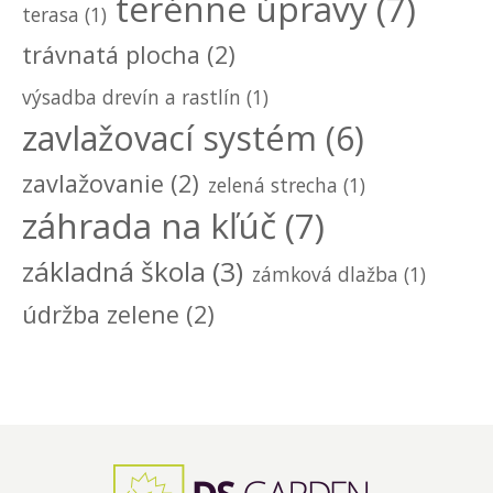
terénne úpravy
(7)
terasa
(1)
trávnatá plocha
(2)
výsadba drevín a rastlín
(1)
zavlažovací systém
(6)
zavlažovanie
(2)
zelená strecha
(1)
záhrada na kľúč
(7)
základná škola
(3)
zámková dlažba
(1)
údržba zelene
(2)