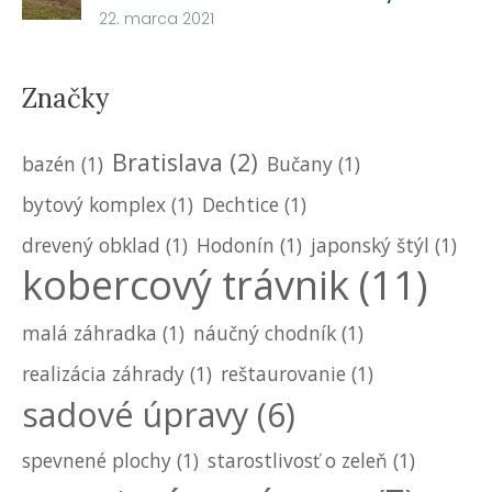
22. marca 2021
Značky
Bratislava
(2)
bazén
(1)
Bučany
(1)
bytový komplex
(1)
Dechtice
(1)
drevený obklad
(1)
Hodonín
(1)
japonský štýl
(1)
kobercový trávnik
(11)
malá záhradka
(1)
náučný chodník
(1)
realizácia záhrady
(1)
reštaurovanie
(1)
sadové úpravy
(6)
spevnené plochy
(1)
starostlivosť o zeleň
(1)