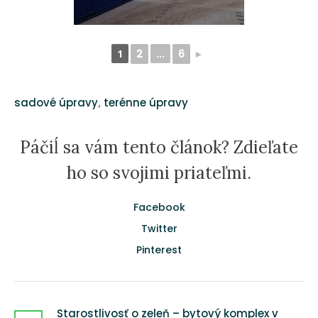
1
2
...
6
►
,
sadové úpravy
terénne úpravy
Páčiĺ sa vám tento článok? Zdieľate
ho so svojimi priateľmi.
Facebook
Twitter
Pinterest
Starostlivosť o zeleň – bytový komplex v